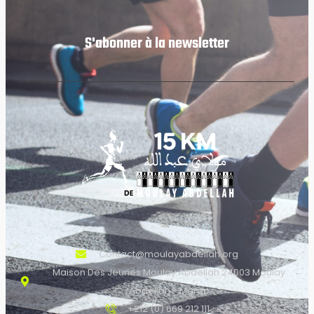
S'abonner à la newsletter
Contact@moulayabdellah.org
Maison Des Jeunes Moulay Abdellah 24003 Moulay
Abdellah - Maroc
+212 (0) 669 212 111